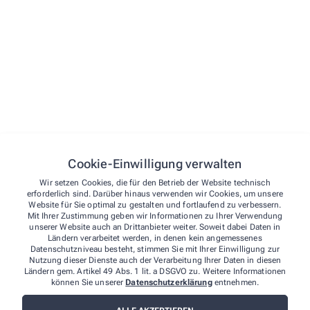
Versandkosten
Abholung während unserer
Öffnungszeiten
Kostenfrei.
Botenlieferung innerhalb unseres Liefergebietes
Mit Rezept kostenfrei.
Ohne Rezept: unter 15,00 € Einkaufswert fällt eine
Botengebühr in Höhe von 2,50 € an.
Bei Bestellungen bis 13:00 Uhr erfolgt die Lieferung von
Cookie-Einwilligung verwalten
Montag bis Freitag noch am selben Tag. Voraussetzung
Wir setzen Cookies, die für den Betrieb der Website technisch
ist, dass Bestellware (Artikel ist zum Zeitpunkt der
erforderlich sind. Darüber hinaus verwenden wir Cookies, um unsere
Website für Sie optimal zu gestalten und fortlaufend zu verbessern.
Bestellung nicht an Lager) bis 15:00 Uhr zu uns
Mit Ihrer Zustimmung geben wir Informationen zu Ihrer Verwendung
geliefert und für die taggleiche Botentour gepackt
unserer Website auch an Drittanbieter weiter. Soweit dabei Daten in
Ländern verarbeitet werden, in denen kein angemessenes
werden konnte. Sollte aus diesen Gründen eine
Datenschutzniveau besteht, stimmen Sie mit Ihrer Einwilligung zur
Lieferung am nächsten Arbeitstag nötig sein, werden
Nutzung dieser Dienste auch der Verarbeitung Ihrer Daten in diesen
Ländern gem. Artikel 49 Abs. 1 lit. a DSGVO zu. Weitere Informationen
wir Sie umgehend kontaktieren.
können Sie unserer
Datenschutzerklärung
entnehmen.
Unser Liefergebiet umfasst folgende Postleitzahlen:
07381, 07407, 07646, 07743, -45, -47, -49, -51, -68,