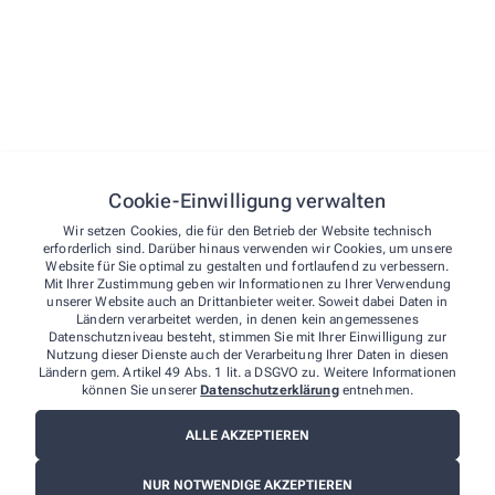
Nicht jedes Präparat passt zu jedem Menschen. Auch
Mikronährstoffe sollten nicht wahllos kombiniert
werden, denn Bedarf, Dosierung, Einnahmezeitpunkt
und mögliche Wechselwirkungen mit Arzneimitteln
spielen eine wichtige Rolle.
Genau hier liegt die Stärke der Beratung in der
Apotheke: Wir betrachten Ihre Situation individuell,
ordnen bestehende Präparate ein und helfen Ihnen
Cookie-Einwilligung verwalten
dabei, unnötige Doppelkäufe oder unpassende
Wir setzen Cookies, die für den Betrieb der Website technisch
Kombinationen zu vermeiden.
erforderlich sind. Darüber hinaus verwenden wir Cookies, um unsere
Website für Sie optimal zu gestalten und fortlaufend zu verbessern.
Mit Ihrer Zustimmung geben wir Informationen zu Ihrer Verwendung
unserer Website auch an Drittanbieter weiter. Soweit dabei Daten in
So läuft die Beratung ab
Ländern verarbeitet werden, in denen kein angemessenes
Datenschutzniveau besteht, stimmen Sie mit Ihrer Einwilligung zur
Nutzung dieser Dienste auch der Verarbeitung Ihrer Daten in diesen
Im Gespräch schauen wir gemeinsam auf Ihre aktuelle
Ländern gem. Artikel 49 Abs. 1 lit. a DSGVO zu. Weitere Informationen
Situation, Ihre Beschwerden, Ihre Ernährung, bereits
können Sie unserer
Datenschutzerklärung
entnehmen.
verwendete Präparate und – falls relevant – Ihre
ALLE AKZEPTIEREN
Arzneimittel. Auf dieser Grundlage besprechen wir,
welche Produkte für Sie sinnvoll sein können und
NUR NOTWENDIGE AKZEPTIEREN