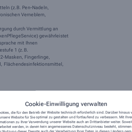
teln (z.B. Pen-Nadeln,
ronischen Verneblern,
rgung durch Vermittlung an
enPflegeService) gewährleistet
ksprache mit Ihnen
estufe 1 (z.B.
P2-Masken, Fingerlinge,
, Flächendesinfektionsmittel,
Cookie-Einwilligung verwalten
okies, die für den Betrieb der Website technisch erforderlich sind. Darüber hinaus
nsere Website für Sie optimal zu gestalten und fortlaufend zu verbessern. Mit Ih
Bein- oder Bettbeutel) und
mationen zu Ihrer Verwendung unserer Website auch an Drittanbieter weiter. Sowei
elhosen) Inkontinenzmaterial
arbeitet werden, in denen kein angemessenes Datenschutzniveau besteht, stimmen S
r Nutzung dieser Dienste auch der Verarbeitung Ihrer Daten in diesen Ländern gem.