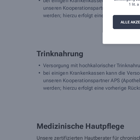
bei einigen Krankenkassen kann die Verso
1 lit.
unseren Kooperationspartner APS (Apothek
werden; hierzu erfolgt eine vorherige Rüc
ALLE AKZ
Trinknahrung
Versorgung mit hochkalorischer Trinknahru
bei einigen Krankenkassen kann die Verso
unseren Kooperationspartner APS (Apothek
werden; hierzu erfolgt eine vorherige Rüc
Medizinische Hautpflege
Unsere zertifizierten Hautberater für chron