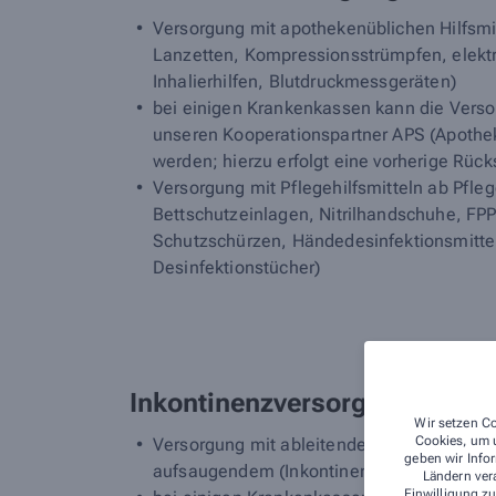
Versorgung mit apothekenüblichen Hilfsmit
Lanzetten, Kompressionsstrümpfen, elekt
Inhalierhilfen, Blutdruckmessgeräten)
bei einigen Krankenkassen kann die Verso
unseren Kooperationspartner APS (Apothek
werden; hierzu erfolgt eine vorherige Rüc
Versorgung mit Pflegehilfsmitteln ab Pfleg
Bettschutzeinlagen, Nitrilhandschuhe, FP
Schutzschürzen, Händedesinfektionsmittel
Desinfektionstücher)
Inkontinenzversorgung
Wir setzen Co
Cookies, um u
Versorgung mit ableitendem (Katheter mit 
geben wir Infor
aufsaugendem (Inkontinenzeinlagen, Wind
Ländern ver
Einwilligung zu