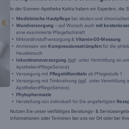
In der Sonnen-Apotheke Kahla haben wir Experten, die 
Medizinische Hautpflege
bei akuten und chronische
Wundversorgung
– auf Wunsch auch
mit kostenlos
eine examinierte Pflegefachkraft
Mikronährstoffversorgung &
Vitamin-D3-Messung
Anmessen von
Kompressionsstrümpfen
für die phle
Hausbesuch
Inkontinenzversorgung
(ggf. unter Vermittlung an u
ApothekenPflegeService)
Versorgung mit
Pflegehilfsmitteln
ab Pflegestufe 1
Versorgung mit Trinknahrung (ggf. unter Vermittlung
ApothekenPflegeService)
Phytopharmazie
Herstellung von individuell für Sie angefertigten
Reze
Nutzen Sie unser vielfältiges Beratungs- & Serviceangeb
Informationen oder Terminen bei uns vor Ort oder bei Ih