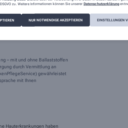
rgung durch Vermittlung an
 a DSGVO zu. Weitere Informationen können Sie unserer
Datenschutzerklärung
entn
enPflegeService) gewährleistet
ksprache mit Ihnen
EPTIEREN
NUR NOTWENDIGE AKZEPTIEREN
EINSTELLUNGEN 
ng – mit und ohne Ballaststoffen
rgung durch Vermittlung an
enPflegeService) gewährleistet
ksprache mit Ihnen
ische Hauterkrankungen haben